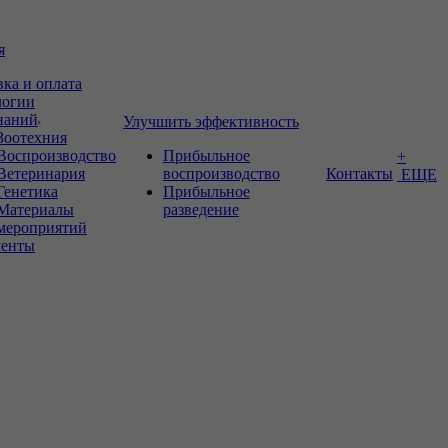
я
вка и оплата
логии
знаний
Улучшить эффективность
Зоотехния
Воспроизводство
Прибыльное
+
Ветеринария
воспроизводство
Контакты
ЕЩЕ
Генетика
Прибыльное
Материалы
разведение
мероприятий
енты