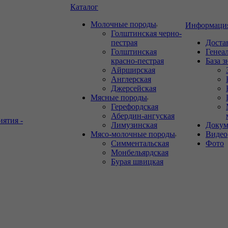
Каталог
Молочные породы
Информаци
Голштинская черно-
пестрая
Доста
Голштинская
Генеа
красно-пестрая
База 
Айрширская
Англерская
Джерсейская
Мясные породы
Герефордская
Абердин-ангуская
иятия -
Лимузинская
Докум
Мясо-молочные породы
Видео
Симментальская
Фото
Монбельярдская
Бурая швицкая