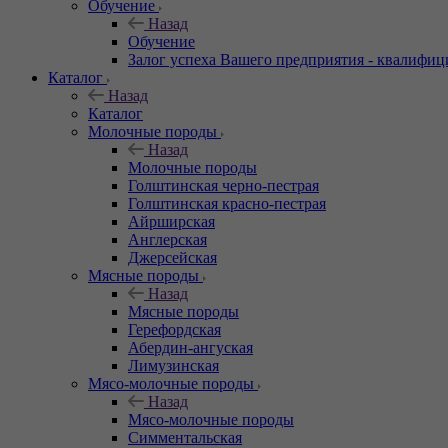
Обучение
Назад
Обучение
Залог успеха Вашего предприятия - квалифи
Каталог
Назад
Каталог
Молочные породы
Назад
Молочные породы
Голштинская черно-пестрая
Голштинская красно-пестрая
Айрширская
Англерская
Джерсейская
Мясные породы
Назад
Мясные породы
Герефордская
Абердин-ангуская
Лимузинская
Мясо-молочные породы
Назад
Мясо-молочные породы
Симментальская