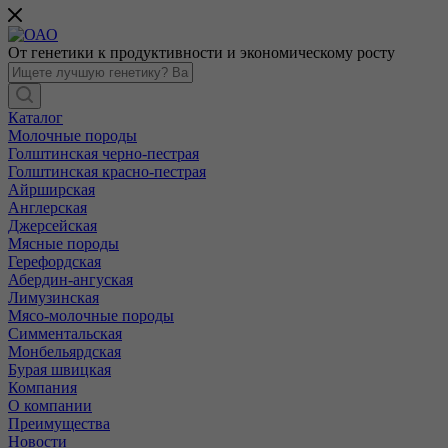
От генетики к продуктивности и экономическому росту
Каталог
Молочные породы
Голштинская черно-пестрая
Голштинская красно-пестрая
Айрширская
Англерская
Джерсейская
Мясные породы
Герефордская
Абердин-ангуская
Лимузинская
Мясо-молочные породы
Симментальская
Монбельярдская
Бурая швицкая
Компания
О компании
Преимущества
Новости